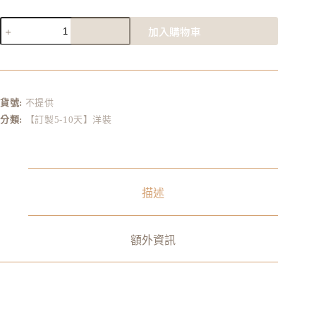
加入購物車
A
l
t
e
r
貨號:
不提供
n
分類:
【訂製5-10天】洋裝
a
t
i
v
e
:
描述
額外資訊