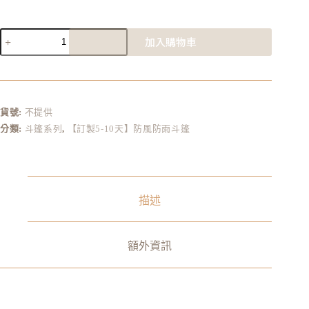
加入購物車
A
l
t
e
r
貨號:
不提供
n
分類:
斗篷系列
,
【訂製5-10天】防風防雨斗篷
a
t
i
v
e
:
描述
額外資訊