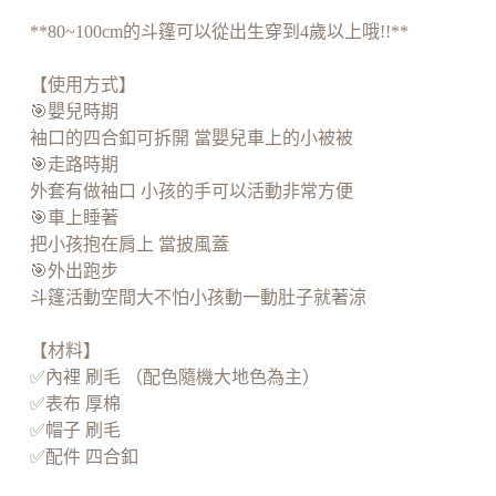
**80~100cm的斗篷可以從出生穿到4歲以上哦!!**
【使用方式】
🎯嬰兒時期
袖口的四合釦可拆開 當嬰兒車上的小被被
🎯走路時期
外套有做袖口 小孩的手可以活動非常方便
🎯車上睡著
把小孩抱在肩上 當披風蓋
🎯外出跑步
斗篷活動空間大不怕小孩動一動肚子就著涼
【材料】
✅內裡 刷毛 （配色隨機大地色為主）
✅表布 厚棉
✅帽子 刷毛
✅配件 四合釦