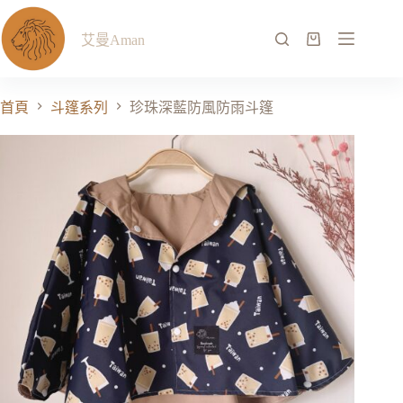
艾曼Aman
首頁
斗篷系列
珍珠深藍防風防雨斗篷