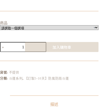
商品
加入購物車
A
l
t
e
r
貨號:
不提供
n
分類:
斗篷系列
,
【訂製5-10天】防風防雨斗篷
a
t
i
v
e
:
描述