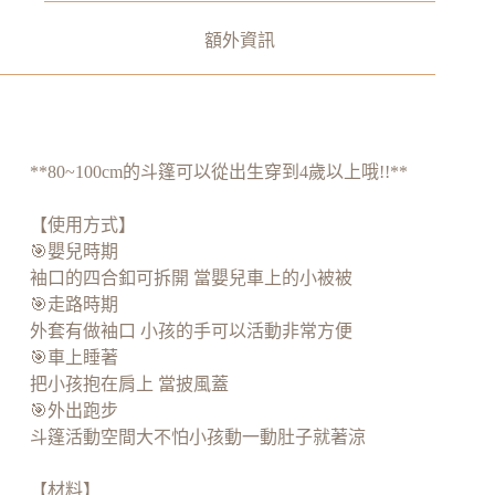
額外資訊
**80~100cm的斗篷可以從出生穿到4歲以上哦!!**
【使用方式】
🎯嬰兒時期
袖口的四合釦可拆開 當嬰兒車上的小被被
🎯走路時期
外套有做袖口 小孩的手可以活動非常方便
🎯車上睡著
把小孩抱在肩上 當披風蓋
🎯外出跑步
斗篷活動空間大不怕小孩動一動肚子就著涼
【材料】