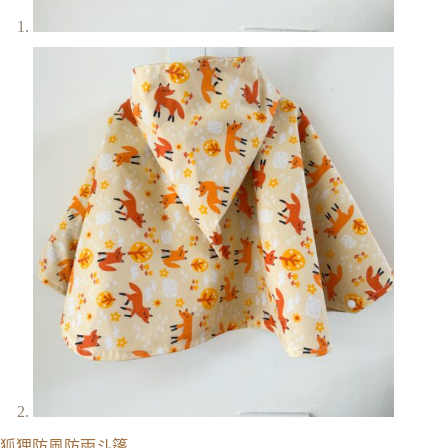
狐狸防風防雨斗篷