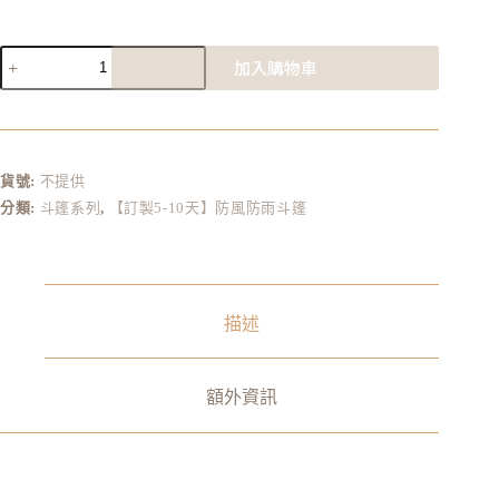
加入購物車
A
l
t
e
r
貨號:
不提供
n
分類:
斗篷系列
,
【訂製5-10天】防風防雨斗篷
a
t
i
v
e
:
描述
額外資訊