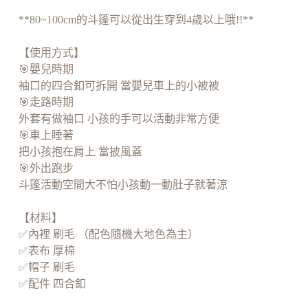
**80~100cm的斗篷可以從出生穿到4歲以上哦!!**
【使用方式】
🎯嬰兒時期
袖口的四合釦可拆開 當嬰兒車上的小被被
🎯走路時期
外套有做袖口 小孩的手可以活動非常方便
🎯車上睡著
把小孩抱在肩上 當披風蓋
🎯外出跑步
斗篷活動空間大不怕小孩動一動肚子就著涼
【材料】
✅內裡 刷毛 （配色隨機大地色為主）
✅表布 厚棉
✅帽子 刷毛
✅配件 四合釦