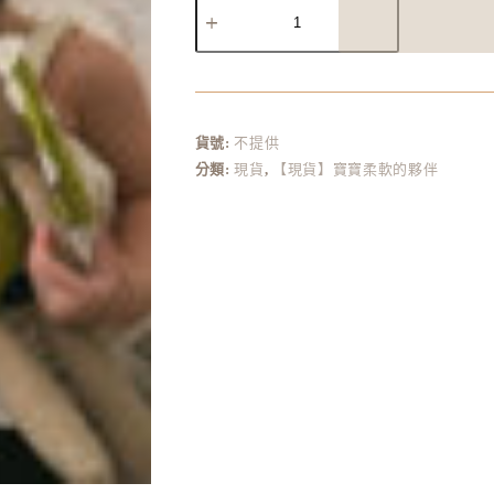
A
l
t
e
r
貨號:
不提供
n
分類:
現貨
,
【現貨】寶寶柔軟的夥伴
a
t
i
v
e
: