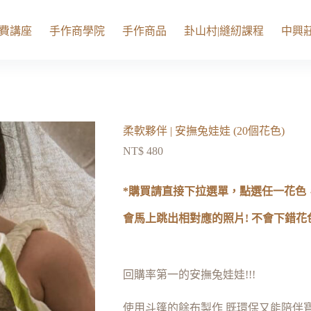
費講座
手作商學院
手作商品
卦山村|縫紉課程
中興莊
柔軟夥伴 | 安撫兔娃娃 (20個花色)
NT$
480
*購買請直接下拉選單，點選任一花色
會馬上跳出相對應的照片! 不會下錯花色
回購率第一的安撫兔娃娃!!!
使用斗篷的餘布製作 既環保又能陪伴