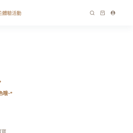
|體驗活動
，
哦~*
寶寶