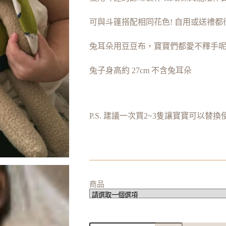
可與斗篷搭配相同花色! 自用或送禮都
兔耳朵用豆豆布，寶寶們都愛不釋手
兔子身高約 27cm 不含兔耳朵
P.S. 建議一次買2~3隻讓寶寶可以替換
商品