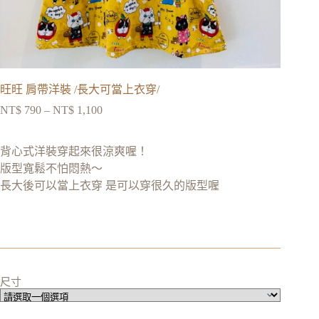
旺旺 肩帶洋裝 /長大可當上衣穿/
NT$
790
–
NT$
1,100
背心式洋裝穿起來很涼爽喔！
版型寬鬆不怕悶熱～
長大後可以當上衣穿 是可以穿很久的版型喔
尺寸