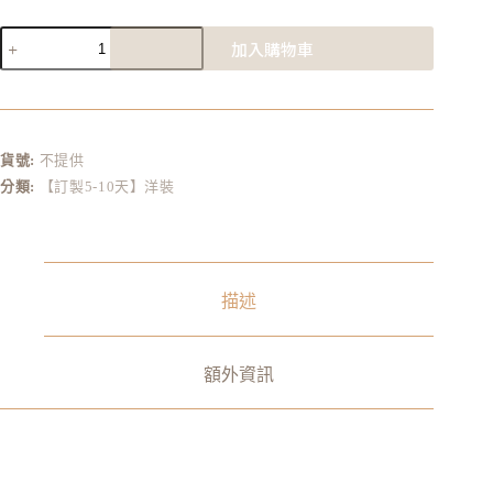
加入購物車
A
l
t
e
r
貨號:
不提供
n
分類:
【訂製5-10天】洋裝
a
t
i
v
e
:
描述
額外資訊