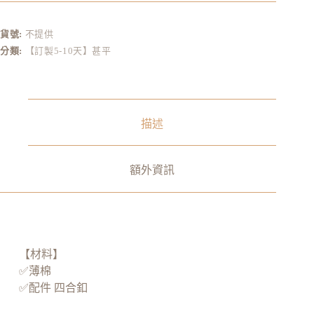
t
e
r
貨號:
不提供
n
分類:
【訂製5-10天】甚平
a
t
i
v
e
:
描述
額外資訊
【材料】
✅薄棉
✅配件 四合釦