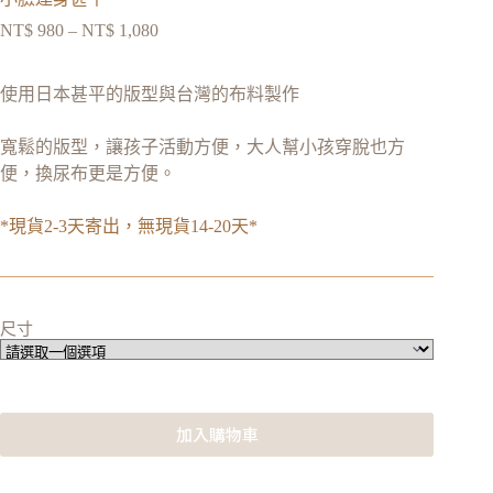
NT$
980
–
NT$
1,080
使用日本甚平的版型與台灣的布料製作
寬鬆的版型，讓孩子活動方便，大人幫小孩穿脫也方
便，換尿布更是方便。
*現貨2-3天寄出，無現貨14-20天*
尺寸
加入購物車
A
l