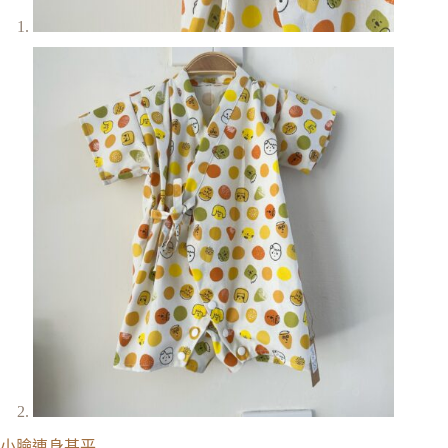
小臉連身甚平