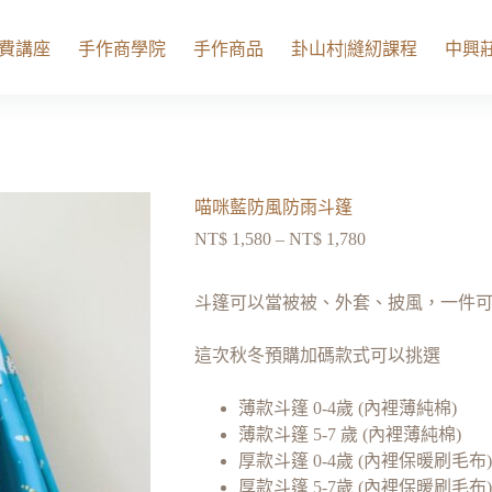
費講座
手作商學院
手作商品
卦山村|縫紉課程
中興莊
喵咪藍防風防雨斗篷
NT$
1,580
–
NT$
1,780
斗篷可以當被被、外套、披風，一件
這次秋冬預購加碼款式可以挑選
薄款斗篷 0-4歲 (內裡薄純棉)
薄款斗篷 5-7 歲 (內裡薄純棉)
厚款斗篷 0-4歲 (內裡保暖刷毛布)
厚款斗篷 5-7歲 (內裡保暖刷毛布)