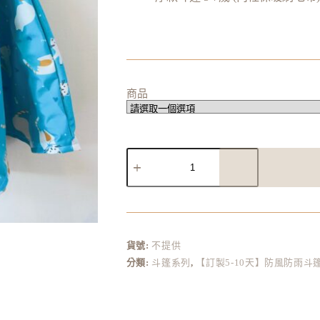
商品
A
l
t
e
r
貨號:
不提供
n
分類:
斗篷系列
,
【訂製5-10天】防風防雨斗
a
t
i
v