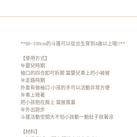
**80~100cm的斗篷可以從出生穿到4歲以上哦!!**
【使用方式】
🎯嬰兒時期
袖口的四合釦可拆開 當嬰兒車上的小被被
🎯走路時期
外套有做袖口 小孩的手可以活動非常方便
🎯車上睡著
把小孩抱在肩上 當披風蓋
🎯外出跑步
斗篷活動空間大不怕小孩動一動肚子就著涼
【材料】