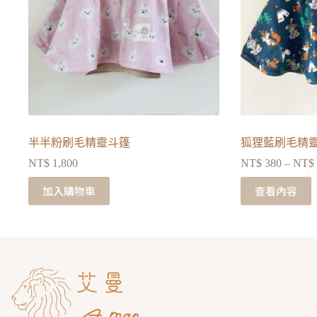
半半粉刷毛精靈斗篷
狐狸藍刷毛精
NT$
1,800
NT$
380
–
NT$
加入購物車
查看內容