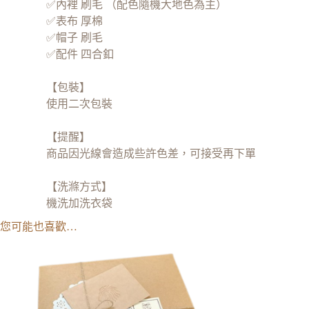
✅內裡 刷毛 （配色隨機大地色為主）
✅表布 厚棉
✅帽子 刷毛
✅配件 四合釦
【包裝】
使用二次包裝
【提醒】
商品因光線會造成些許色差，可接受再下單
【洗滌方式】
機洗加洗衣袋
您可能也喜歡…