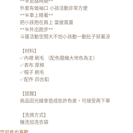
**🎯走路時期**
外套有做袖口 小孩活動非常方便
**🎯車上睡著**
把小孩抱在肩上 當披風蓋
**🎯外出跑步**
斗篷活動空間大不怕小孩動一動肚子就著涼
【材料】
✅內裡 刷毛 （配色隨機大地色為主）
✅表布 厚棉
✅帽子 刷毛
✅配件 四合釦
【提醒】
商品因光線會造成些許色差，可接受再下單
【洗滌方式】
機洗加洗衣袋
您可能也喜歡…