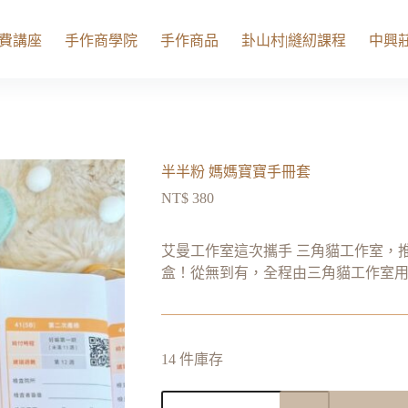
費講座
手作商學院
手作商品
卦山村|縫紉課程
中興莊
半半粉 媽媽寶寶手冊套
NT$
380
艾曼工作室這次攜手 三角貓工作室，
盒！從無到有，全程由三角貓工作室用
14 件庫存