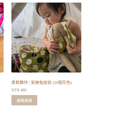
柔軟夥伴 | 安撫兔娃娃 (20個花色)
NT$
480
選擇規格