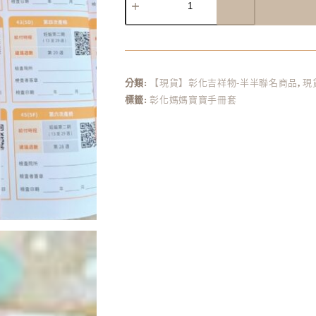
A
l
t
e
r
分類:
【現貨】彰化吉祥物-半半聯名商品
,
現
n
標籤:
彰化媽媽寶寶手冊套
a
t
i
v
e
: