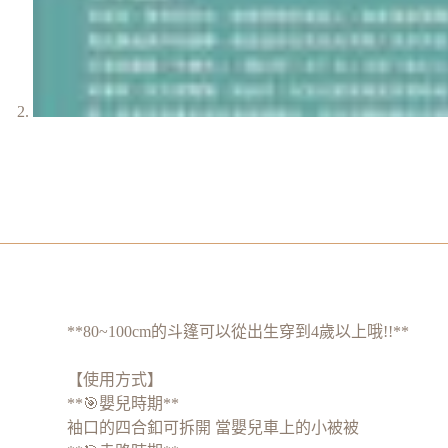
**80~100cm的斗篷可以從出生穿到4歲以上哦!!**
【使用方式】
**🎯嬰兒時期**
袖口的四合釦可拆開 當嬰兒車上的小被被